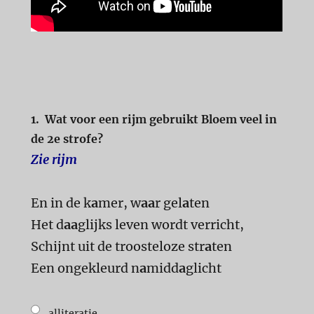
1.
Wat voor een rijm gebruikt Bloem veel in
de 2e strofe?
Zie rijm
En in de k
a
mer, w
aa
r gel
a
ten
Het d
aa
glijks leven wordt verricht,
Schijnt uit de troosteloze str
a
ten
Een ongekleurd n
a
midd
a
glicht
alliteratie