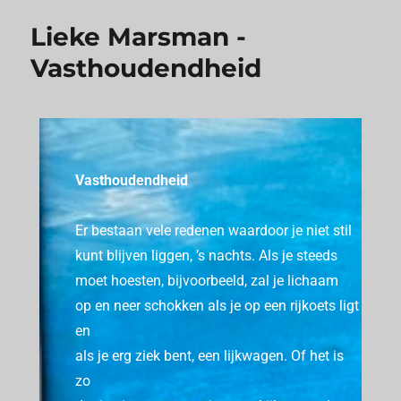
Lieke Marsman -
Vasthoudendheid
Vasthoudendheid
Er bestaan ​​vele redenen waardoor je niet stil
kunt blijven liggen, ’s nachts.
Als je steeds
moet hoesten, bijvoorbeeld, zal je lichaam
op en neer schokken als je op een rijkoets ligt
en
als je erg ziek bent, een lijkwagen.
Of het is
zo