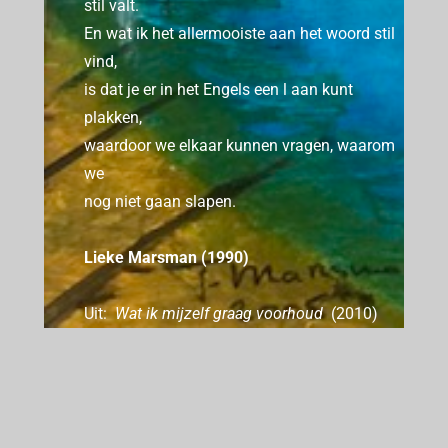
stil valt.
En wat ik het allermooiste aan het woord stil
vind,
is dat je er in het Engels een l aan kunt
plakken,
waardoor we elkaar kunnen vragen, waarom
we
nog niet gaan slapen.
Lieke Marsman (1990)
Uit:
Wat ik mijzelf graag voorhoud
(2010)