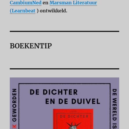
CambiumNed
en
Marsman Literatuur
(Learnbeat
) ontwikkeld.
BOEKENTIP