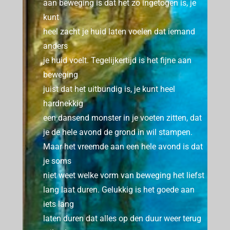
aan beweging is dat het zo ingetogen is, je
kunt
heel zacht je huid laten voelen dat iemand
anders
je huid voelt.
Tegelijkertijd is het fijne aan
beweging
juist dat het uitbundig is, je kunt heel
hardnekkig
een dansend monster in je voeten zitten, dat
je de hele avond de grond in wil stampen.
Maar het vreemde aan een hele avond is dat
je soms
niet weet welke vorm van beweging het liefst
lang laat duren.
Gelukkig is het goede aan
iets lang
laten duren dat alles op den duur weer terug