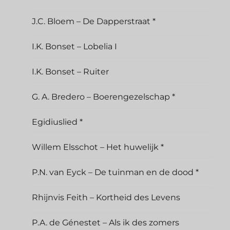
J.C. Bloem – De Dapperstraat *
I.K. Bonset – Lobelia I
I.K. Bonset – Ruiter
G. A. Bredero – Boerengezelschap *
Egidiuslied *
Willem Elsschot – Het huwelijk *
P.N. van Eyck – De tuinman en de dood *
Rhijnvis Feith – Kortheid des Levens
P.A. de Génestet – Als ik des zomers