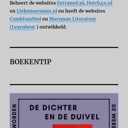
Beheert de websites
Extraned.nl
,
Dutch4u.nl
en
Liekemarsman.nl
en heeft de websites
CambiumNed
en
Marsman Literatuur
(Learnbeat
) ontwikkeld.
BOEKENTIP