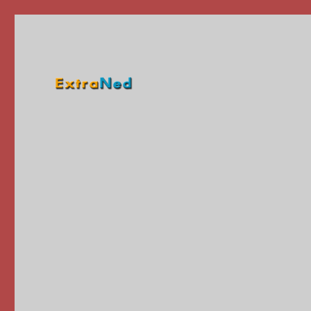
Is onderdeel van ExtraNederlands
Extraned