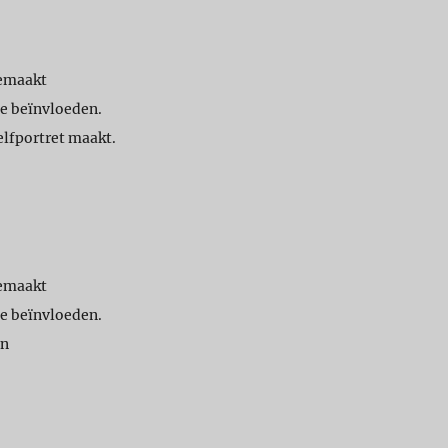
gemaakt
te beïnvloeden.
elfportret maakt.
gemaakt
te beïnvloeden.
an