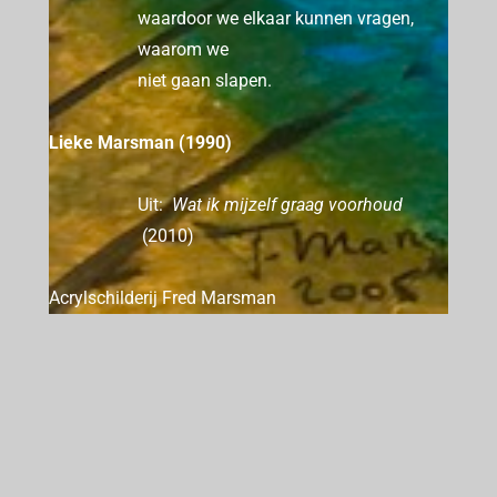
waardoor we elkaar kunnen vragen,
waarom we
niet gaan slapen.
Lieke Marsman (1990)
Uit:
Wat ik mijzelf graag voorhoud
(2010)
Acrylschilderij Fred Marsman