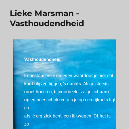
Lieke Marsman -
Vasthoudendheid
Vasthoudendheid
Er bestaan ​​vele redenen waardoor je niet stil
kunt blijven liggen, ’s nachts.
Als je steeds
moet hoesten, bijvoorbeeld, zal je lichaam
op en neer schokken als je op een rijkoets ligt
en
als je erg ziek bent, een lijkwagen.
Of het is
zo