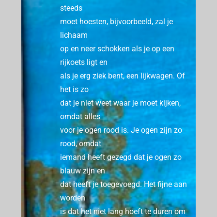
steeds
moet hoesten, bijvoorbeeld, zal je
lichaam
op en neer schokken als je op een
rijkoets ligt en
als je erg ziek bent, een lijkwagen.
Of
het is zo
dat je niet weet waar je moet kijken,
omdat alles
voor je ogen rood is.
Je ogen zijn zo
rood, omdat
iemand heeft gezegd dat je ogen zo
blauw zijn en
dat heeft je toegevoegd.
Het fijne aan
worden
is dat het niet lang hoeft te duren om