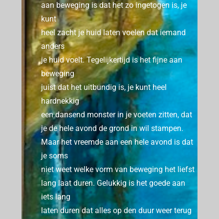
aan beweging is dat het zo ingetogen is, je
kunt
heel zacht je huid laten voelen dat iemand
anders
je huid voelt.
Tegelijkertijd is het fijne aan
beweging
juist dat het uitbundig is, je kunt heel
hardnekkig
een dansend monster in je voeten zitten, dat
je de hele avond de grond in wil stampen.
Maar het vreemde aan een hele avond is dat
je soms
niet weet welke vorm van beweging het liefst
lang laat duren.
Gelukkig is het goede aan
iets lang
laten duren dat alles op den duur weer terug