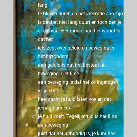
lang
te blijven duren en het vreemde aan zijn
is dat het niet lang duurt en toch ben je
er stil van.
Het mooie aan het woord is
dat het
iets zegt over geluid en beweging en
het bijzondere
aan geluid is dat het bestaat uit
beweging.
Het fijne
aan beweging is dat het zo ingetogen
is, je kunt
heel zacht je huid laten voelen dat
iemand anders
je huid voelt.
Tegelijkertijd is het fijne
aan beweging
juist dat het uitbundig is, je kunt heel