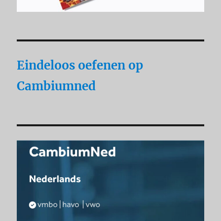
Eindeloos oefenen op
Cambiumned