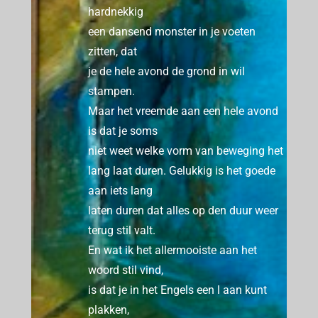
hardnekkig
een dansend monster in je voeten
zitten, dat
je de hele avond de grond in wil
stampen.
Maar het vreemde aan een hele avond
is dat je soms
niet weet welke vorm van beweging het
lang laat duren.
Gelukkig is het goede
aan iets lang
laten duren dat alles op den duur weer
terug stil valt.
En wat ik het allermooiste aan het
woord stil vind,
is dat je in het Engels een l aan kunt
plakken,