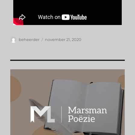
beheerder
november 21, 2020