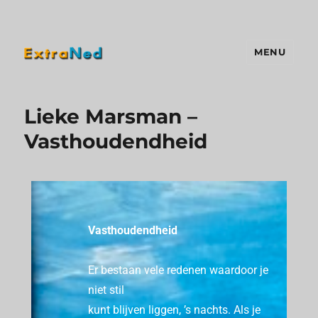
MENU
Extraned
Lieke Marsman –
Vasthoudendheid
Vasthoudendheid
Er bestaan vele redenen waardoor je
niet stil
kunt blijven liggen, ’s nachts.
Als je