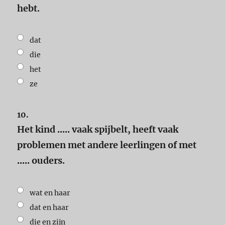
hebt.
dat
die
het
ze
10.
Het kind
.....
vaak spijbelt, heeft vaak
problemen met andere leerlingen of met
.....
ouders.
wat en haar
dat en haar
die en zijn