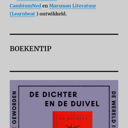
CambiumNed
en
Marsman Literatuur
(Learnbeat
) ontwikkeld.
BOEKENTIP