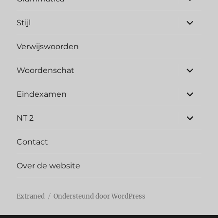
uitvouw
submen
Stijl
uitvouw
Verwijswoorden
submen
Woordenschat
uitvouw
submen
Eindexamen
uitvouw
submen
NT 2
uitvouw
Contact
Over de website
Extraned
Ondersteund door WordPress