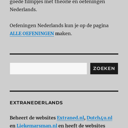
goede filmpjes met theorie en oefeningen
Nederlands.
Oefeningen Nederlands kun je op de pagina
ALLE OEFENINGEN
m
aken.
Zoeken
ZOEKEN
EXTRANEDERLANDS
Beheert de websites
Extraned.nl
,
Dutch4u.nl
en
Liekemarsman.nl
en heeft de websites