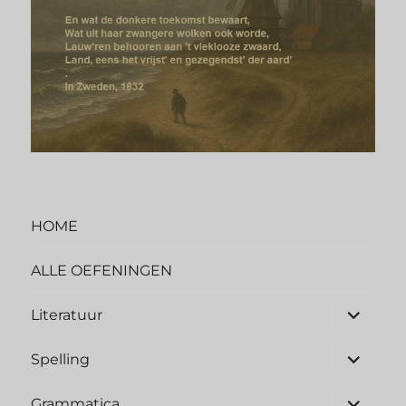
HOME
ALLE OEFENINGEN
submen
Literatuur
uitvouw
submen
Spelling
uitvouw
submen
Grammatica