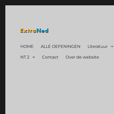
Is onderdeel van ExtraNederlands
Extraned
HOME
ALLE OEFENINGEN
Literatuur
NT 2
Contact
Over de website