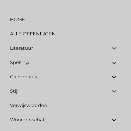
HOME
ALLE OEFENINGEN
submen
Literatuur
uitvouw
submen
Spelling
uitvouw
submen
Grammatica
uitvouw
submen
Stijl
uitvouw
Verwijswoorden
submen
Woordenschat
uitvouw