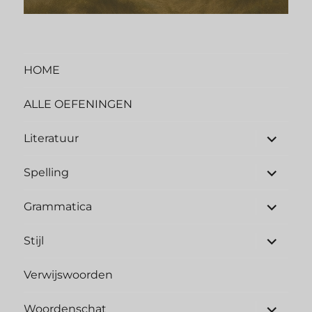
HOME
ALLE OEFENINGEN
submen
Literatuur
uitvouw
submen
Spelling
uitvouw
submen
Grammatica
uitvouw
submen
Stijl
uitvouw
Verwijswoorden
submen
Woordenschat