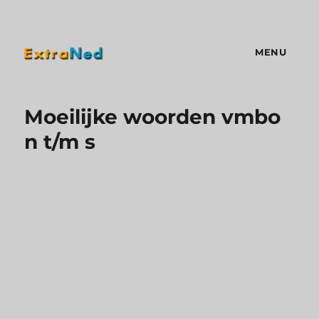
MENU
Extraned
Moeilijke woorden vmbo
n t/m s