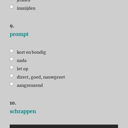
insnijden
9.
prompt
kort en bondig
nada
let op
direct, goed, nauwgezet
aangrenzend
10.
schrappen